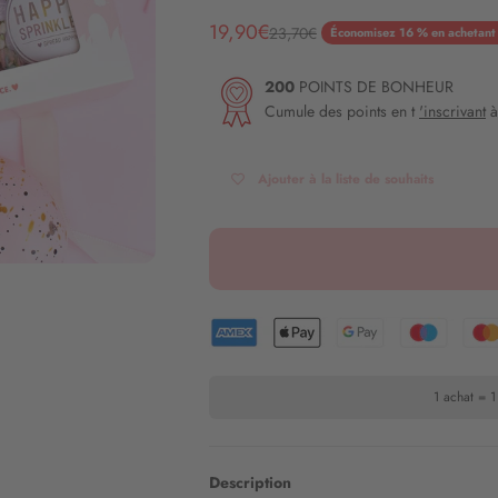
Angebot
19,90€
Regulärer Preis
23,70€
Économisez 16 % en achetant l
200
POINTS DE BONHEUR
Cumule des points en t
'inscrivant
à
Ajouter à la liste de souhaits
1 achat = 1
Description