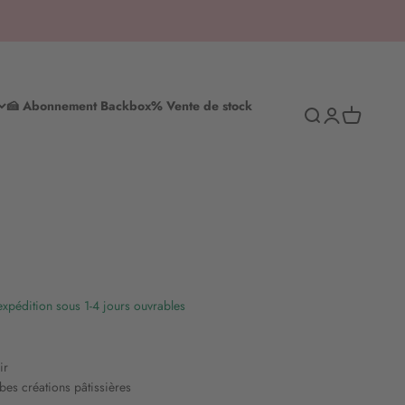
🍰 Abonnement Backbox
% Vente de stock
Recherche
S'inscrire
Panier d'ac
 expédition sous 1-4 jours ouvrables
ir
es créations pâtissières