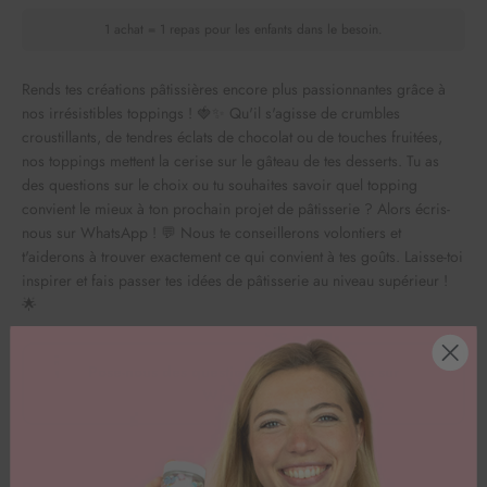
1 achat = 1 repas pour les enfants dans le besoin.
Rends tes créations pâtissières encore plus passionnantes grâce à
nos irrésistibles toppings ! 🍓✨ Qu'il s'agisse de crumbles
croustillants, de tendres éclats de chocolat ou de touches fruitées,
nos toppings mettent la cerise sur le gâteau de tes desserts. Tu as
des questions sur le choix ou tu souhaites savoir quel topping
convient le mieux à ton prochain projet de pâtisserie ? Alors écris-
nous sur WhatsApp ! 💬 Nous te conseillerons volontiers et
t'aiderons à trouver exactement ce qui convient à tes goûts. Laisse-toi
inspirer et fais passer tes idées de pâtisserie au niveau supérieur !
🌟
Pose-nous des questions sur les toppings sur
Whatsapp !
Description