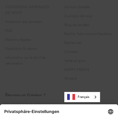
CONDITIONS GÉNÉRALES
Service clientèle
DE VENTE
À propos de nous
Protection des données
Blog de recettes
FAQ
Résilier l'abonnement Backbox
Mentions légales
Rechercher
Expédition & retours
Carrière
Information sur le droit de
Vente en gros
rétractation
HAPPY POINTS
Wishlist
Êtes-vous un Créateur ?
Français
Rejoignez notre famille de
créateurs