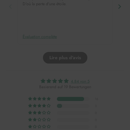
D'où la perte d'une étoile.
Évaluation complète
Éval
Lire plus d'avis
4.84 von 5
Basierend auf 19 Bewertungen
16
3
0
0
0