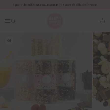
Aller au contenu
à partir de 45€ frais d'envoi gratuit | 1-4 jours de délai de livraison
HAPPY SPRINKLES | D2C
Menu
Recherche
Panier 
Agrandir l'image