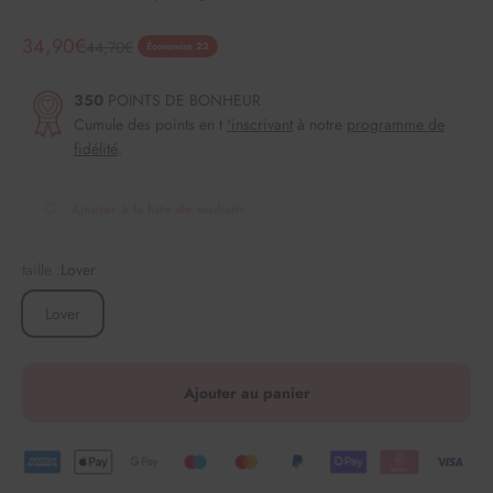
Angebot
34,90€
Regulärer Preis
44,70€
Économise 22
350
POINTS DE BONHEUR
Cumule des points en t
'inscrivant
à notre
programme de
fidélité
.
Ajouter à la liste de souhaits
taille :
Lover
Lover
Ajouter au panier