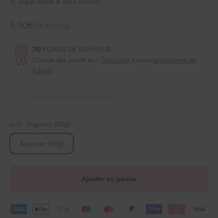
💪 Super stable & extra crunchy
Angebot
6,90€
(7,67€/100g)
70
POINTS DE BONHEUR
Cumule des points en t
'inscrivant
à notre
programme de
fidélité
.
Ajouter à la liste de souhaits
taille :
Beginner (90g)
Beginner (90g)
Ajouter au panier