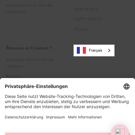
Information sur le droit de
Vente en gros
rétractation
HAPPY POINTS
Wishlist
Êtes-vous un Créateur ?
Français
Rejoignez notre famille de
créateurs
Registre
Se connecter