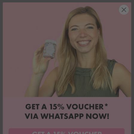
1 achat = 1 repas pour les enfants dans le besoin.
Les bâtonnets en sucre aux couleurs vives attirent tous les regards en
toute saison ! Ces merveilleux bâtonnets pastels répandent toujours la
bonne humeur, qu'ils soient brillants ou mats !
Ingrédients
Valeurs nutritives pour 100g
Merci pour vos commentaires !