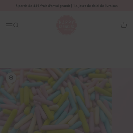
Aller au contenu
à partir de 45€ frais d'envoi gratuit | 1-4 jours de délai de livraison
HAPPY SPRINKLES | D2C
Menu
Recherche
Panier 
Agrandir l'image