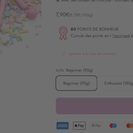
🍫 Avec des boules de chocolat - fourrées d
Angebot
7,90€
(8,78€/100g)
80
POINTS DE BONHEUR
Cumule des points en t
'inscrivant
à
Ajouter à la liste de souhaits
taille :
Beginner (90g)
Beginner (90g)
Enthusiast (180g