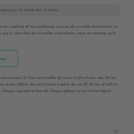
 repas pour les enfants dans le besoin.
ries créatives et nos meilleures astuces de crumble directement sur
 que tu cherches de nouvelles inspirations, nous ne sommes qu'à
usel
nne humeur 🥳 Des vermicelles de sucre multicolores, des étoiles
las et des bâtons de sucre roses à perte de vue 😍 Un feu d'artifice
ra chaque cupcake et fera de chaque gâteau un accroche-regard