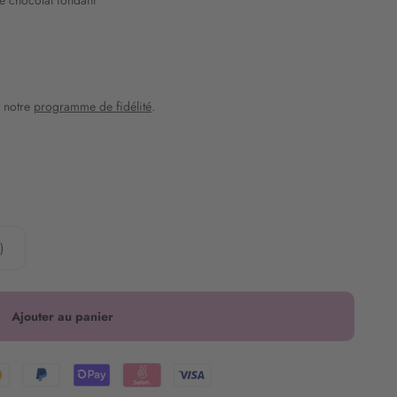
e chocolat fondant
 notre
programme de fidélité
.
)
Ajouter au panier