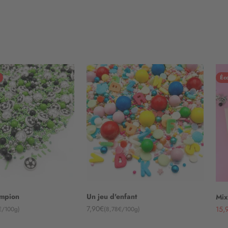
Éco
ampion
Un jeu d'enfant
Mix
Angebot
Ang
7,90€
15,
€/100g)
(8,78€/100g)