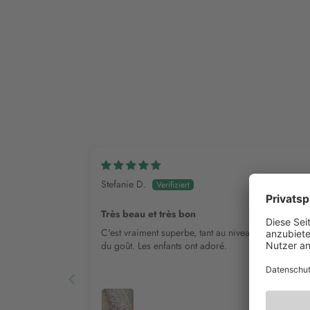
Stefanie D.
Très beau et très bon
C'est vraiment superbe, tant au niveau de l'aspect 
du goût. Les enfants ont adoré.