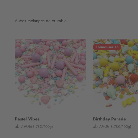
Autres mélanges de crumble
Économisez 18
Pastel Vibes
Birthday Parade
Angebot
Angebot
ab 7,90€
ab 7,90€
(8,78€/100g)
(8,78€/100g)