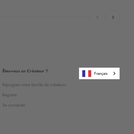
Retour
Avant
Êtes-vous un Créateur ?
Français
Rejoignez notre famille de créateurs
Registre
Se connecter