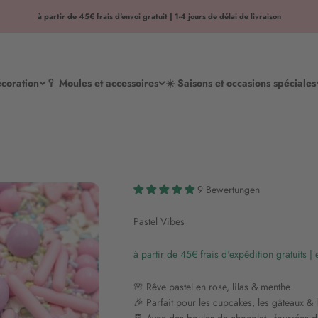
à partir de 45€ frais d'envoi gratuit | 1-4 jours de délai de livraison
écoration
🥄 Moules et accessoires
☀️ Saisons et occasions spéciales
9 Bewertungen
Pastel Vibes
à partir de 45€ frais d'expédition gratuits |
🌸 Rêve pastel en rose, lilas & menthe
🎉 Parfait pour les cupcakes, les gâteaux & 