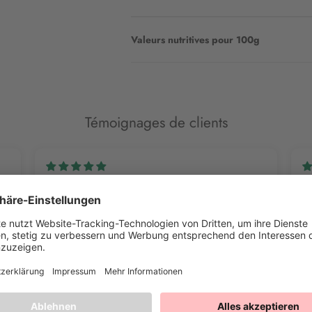
Valeurs nutritives pour 100g
Témoignages de clients
Claudia B.
Sa
Magnifique
Be
que
J'ai quelques superbes idées en pastel pour la
Le
pâtisserie de l'Avent et je suis ravie des vermicelles.
Le