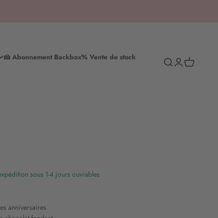
🍰 Abonnement Backbox
% Vente de stock
Recherche
S'inscrire
Panier d'ac
 expédition sous 1-4 jours ouvrables
les anniversaires