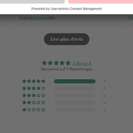
Évaluation complète
Év
Lire plus d'avis
5.00 sur 5
Basierend auf 9 Bewertungen
9
0
0
0
0