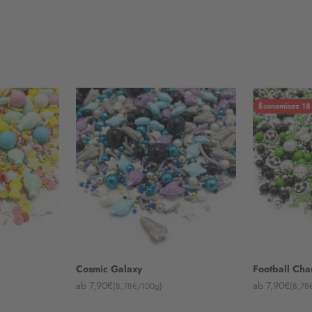
Économisez 18
Cosmic Galaxy
Football Ch
Angebot
Angebot
ab 7,90€
ab 7,90€
(8,78€/100g)
(8,78