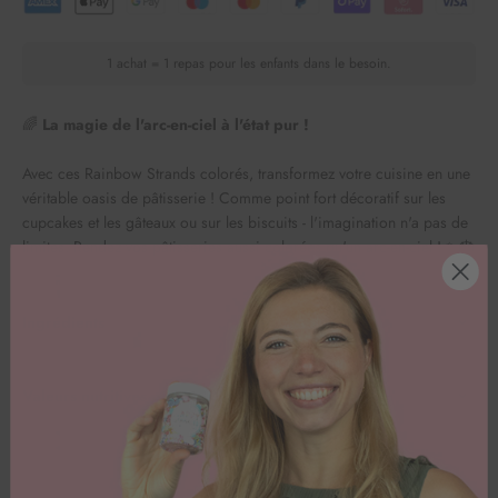
1 achat = 1 repas pour les enfants dans le besoin.
🌈
La magie de l'arc-en-ciel à l'état pur !
Avec ces Rainbow Strands colorés, transformez votre cuisine en une
véritable oasis de pâtisserie ! Comme point fort décoratif sur les
cupcakes et les gâteaux ou sur les biscuits - l'imagination n'a pas de
limites. Rendez vos pâtisseries aussi colorées qu'un arc-en-ciel ! ✨🎂
Ingrédients
Valeurs nutritives pour 100g