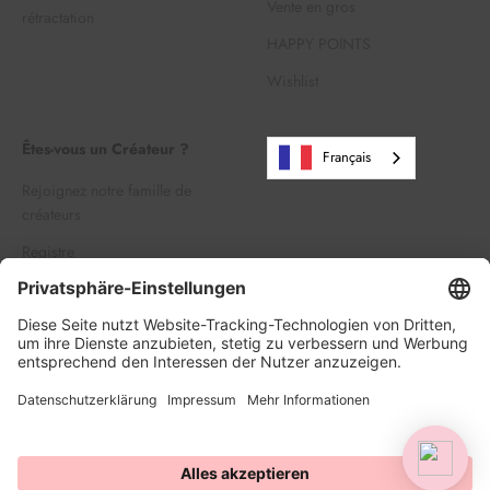
Vente en gros
rétractation
HAPPY POINTS
Wishlist
Êtes-vous un Créateur ?
Français
Rejoignez notre famille de
créateurs
Registre
Se connecter