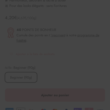
💫 Harmonieux, décoratif & facile à doser
🎀 Pour des looks élégants - sans fioritures
Angebot
4,20€
(4,67€/100g)
40
POINTS DE BONHEUR
Cumule des points en t
'inscrivant
à notre
programme de
fidélité
.
Ajouter à la liste de souhaits
taille :
Beginner (90g)
Beginner (90g)
Ajouter au panier