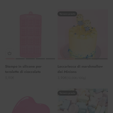
Tornare presto
Stampo in silicone per
Lecca-lecca di marshmallow
tavolette di cioccolato
dei Minions
Angebot
Angebot
5,90€
3,90€
(13,00€/100g)
Tornare presto