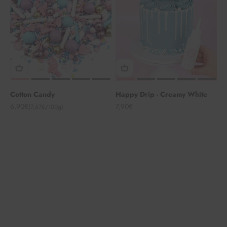
Cotton Candy
Happy Drip - Creamy White
Angebot
Angebot
6,90€
7,90€
(7,67€/100g)