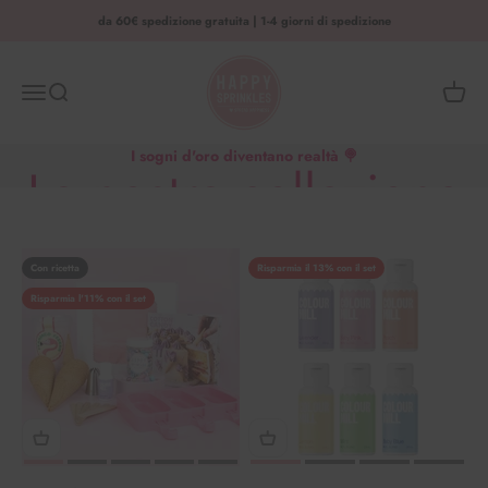
Vai al contenuto
da 60€ spedizione gratuita | 1-4 giorni di spedizione
HAPPY SPRINKLES | D2C
Menu
Ricerca
Cestino
I sogni d'oro diventano realtà 🍭
La nostra collezione
di caramelle
Con ricetta
Risparmia il 13% con il set
Risparmia l'11% con il set