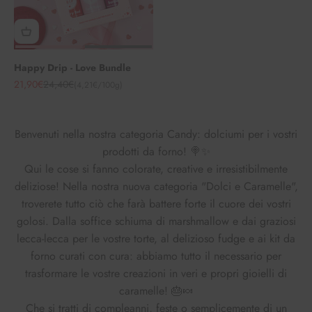
Happy Drip - Love Bundle
Angebot
Regulärer Preis
21,90€
24,40€
(4,21€/100g)
Benvenuti nella nostra categoria Candy: dolciumi per i vostri
prodotti da forno! 🍭✨
Qui le cose si fanno colorate, creative e irresistibilmente
deliziose! Nella nostra nuova categoria "Dolci e Caramelle",
troverete tutto ciò che farà battere forte il cuore dei vostri
golosi. Dalla soffice schiuma di marshmallow e dai graziosi
lecca-lecca per le vostre torte, al delizioso fudge e ai kit da
forno curati con cura: abbiamo tutto il necessario per
trasformare le vostre creazioni in veri e propri gioielli di
caramelle! 🎂🍬
Che si tratti di compleanni, feste o semplicemente di un