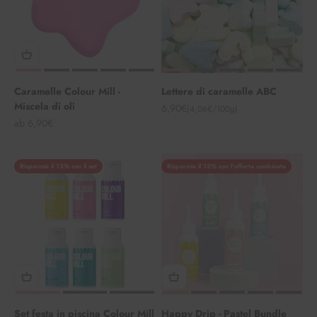
Caramelle Colour Mill -
Lettere di caramelle ABC
Miscela di oli
Angebot
6,90€
(4,06€/100g)
Angebot
ab 6,90€
Risparmia il 13% con il set
Risparmia il 13% con l'offerta combinata
Set festa in piscina Colour Mill
Happy Drip - Pastel Bundle