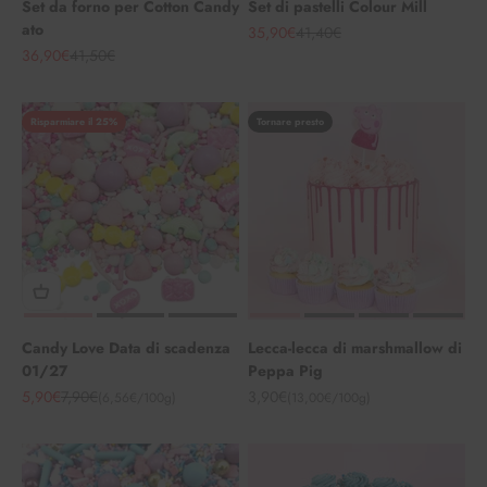
Set da forno per Cotton Candy
Set di pastelli Colour Mill
ato
Angebot
Regulärer Preis
35,90€
41,40€
Angebot
Regulärer Preis
36,90€
41,50€
Risparmiare il 25%
Tornare presto
Candy Love Data di scadenza
Lecca-lecca di marshmallow di
01/27
Peppa Pig
Angebot
Regulärer Preis
Angebot
5,90€
7,90€
3,90€
(6,56€/100g)
(13,00€/100g)