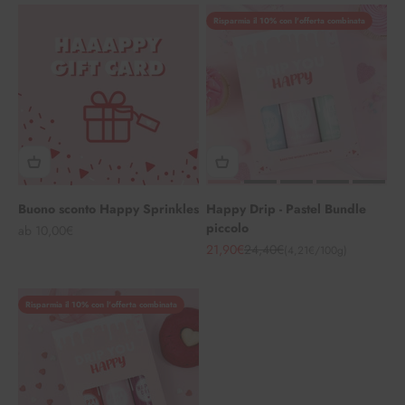
Risparmia il 10% con l'offerta combinata
Buono sconto Happy Sprinkles
Happy Drip - Pastel Bundle
piccolo
Angebot
ab 10,00€
Angebot
Regulärer Preis
21,90€
24,40€
(4,21€/100g)
Risparmia il 10% con l'offerta combinata