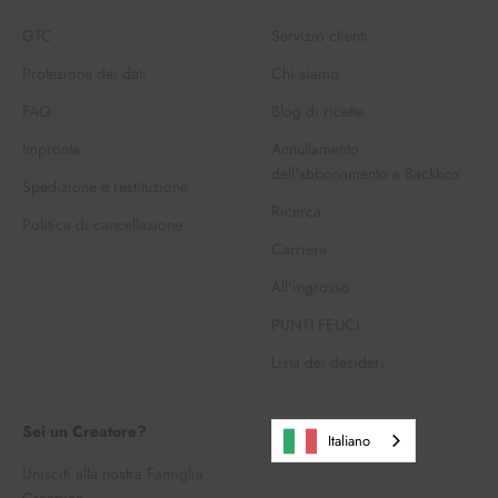
GTC
Servizio clienti
Protezione dei dati
Chi siamo
FAQ
Blog di ricette
Impronta
Annullamento
dell'abbonamento a Backbox
Spedizione e restituzione
Ricerca
Politica di cancellazione
Carriera
All'ingrosso
PUNTI FELICI
Lista dei desideri
Sei un Creatore?
Italiano
Unisciti alla nostra Famiglia