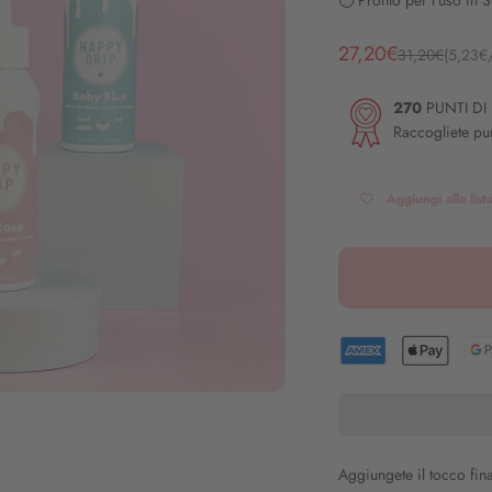
⏱️ Pronto per l'uso in 
Angebot
27,20€
Regulärer Prei
31,20€
(5,23€
270
PUNTI DI 
Raccogliete pun
Aggiungi alla list
Aggiungete il tocco fina