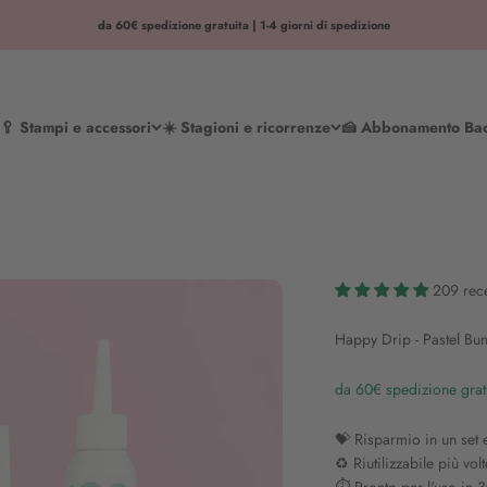
da 60€ spedizione gratuita | 1-4 giorni di spedizione
🥄 Stampi e accessori
☀️ Stagioni e ricorrenze
🍰 Abbonamento Ba
209 rec
Happy Drip - Pastel Bu
da 60€ spedizione gratui
💝 Risparmio in un set 
♻️ Riutilizzabile più volt