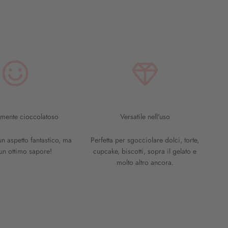
amente cioccolatoso
Versatile nell'uso
n aspetto fantastico, ma
Perfetta per sgocciolare dolci, torte,
un ottimo sapore!
cupcake, biscotti, sopra il gelato e
molto altro ancora.