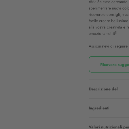
🍰✨ Se state cercando i
sperimentare nuovi color
riceverete consigli, tru
facile creare bellissime
alla vostra creatività e
emozionante! 🌈
Assicuratevi di seguire l
Ricevere sugge
Descrizione del
Ingredienti
Valori nutrizionali p