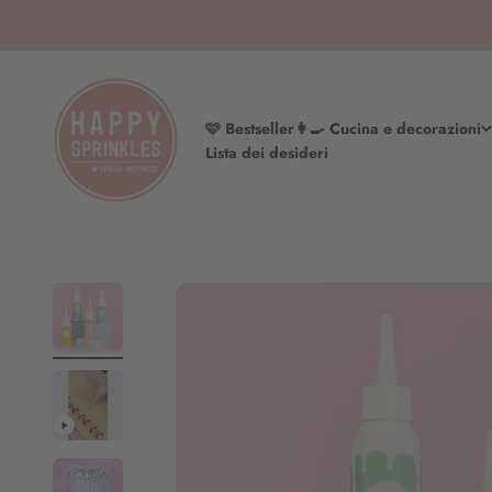
Vai al contenuto
HAPPY SPRINKLES | D2C
🩷 Bestseller
👩‍🍳 Cucina e decorazioni
Lista dei desideri