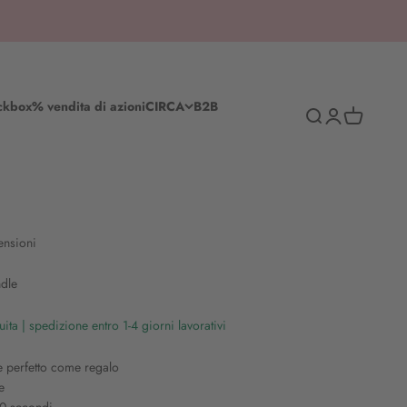
ckbox
% vendita di azioni
CIRCA
B2B
Ricerca
Accedi
Cestino del
ensioni
ndle
ta | spedizione entro 1-4 giorni lavorativi
e perfetto come regalo
e