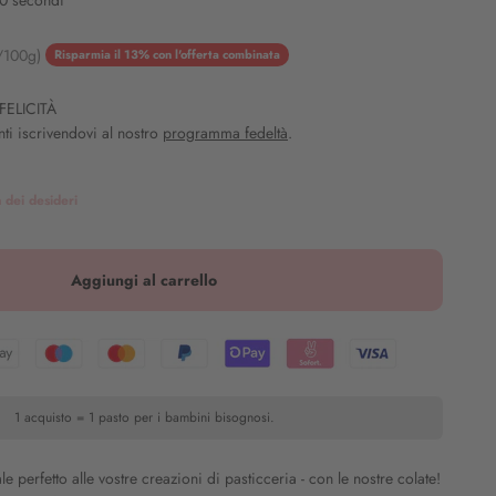
30 secondi
s
/100g)
Risparmia il 13% con l'offerta combinata
FELICITÀ
ti iscrivendovi al nostro
programma fedeltà
.
a dei desideri
Aggiungi al carrello
1 acquisto = 1 pasto per i bambini bisognosi.
le perfetto alle vostre creazioni di pasticceria - con le nostre colate!