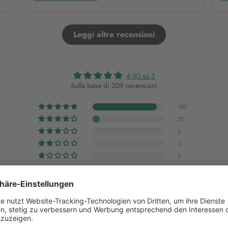
Leggi altre recensioni
4,90 su 5
Sulla base di 209 recensioni
189
20
0
0
0
Scrivi una recensione