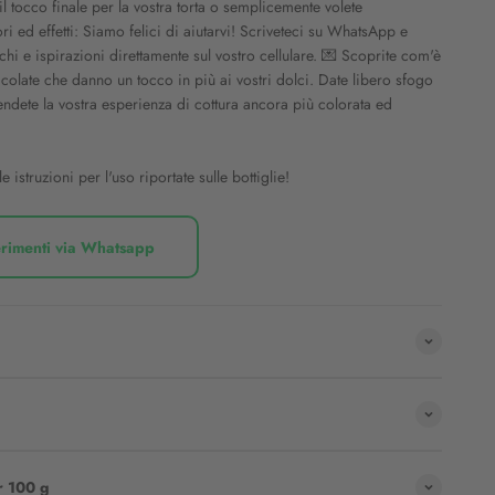
l tocco finale per la vostra torta o semplicemente volete
i ed effetti: Siamo felici di aiutarvi! Scriveteci su WhatsApp e
cchi e ispirazioni direttamente sul vostro cellulare. 💌 Scoprite com'è
 colate che danno un tocco in più ai vostri dolci. Date libero sfogo
 rendete la vostra esperienza di cottura ancora più colorata ed
e istruzioni per l'uso riportate sulle bottiglie!
rimenti via Whatsapp
er 100 g