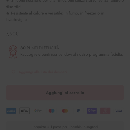
💗 Silicone flessibile per una rimozione senza sforzo, senza rotture o
disordini
🔥 Resistente al calore e versatile: in forno, in freezer o in
lavastoviglie
Angebot
7,90€
80
PUNTI DI FELICITÀ
Raccogliete punti iscrivendovi al nostro
programma fedeltà
.
Aggiungi alla lista dei desideri
Aggiungi al carrello
1 acquisto = 1 pasto per i bambini bisognosi.