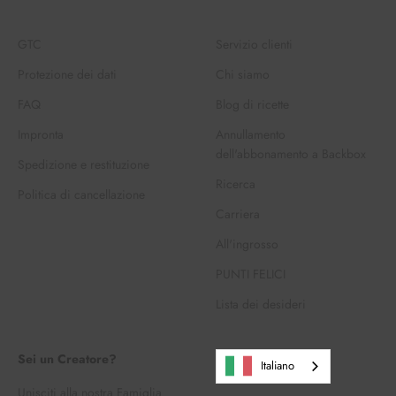
GTC
Servizio clienti
Protezione dei dati
Chi siamo
FAQ
Blog di ricette
Impronta
Annullamento
dell'abbonamento a Backbox
Spedizione e restituzione
Ricerca
Politica di cancellazione
Carriera
All'ingrosso
PUNTI FELICI
Lista dei desideri
Sei un Creatore?
Italiano
Unisciti alla nostra Famiglia