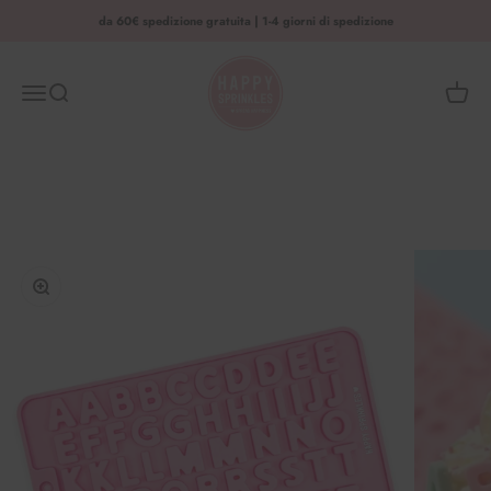
Vai al contenuto
da 60€ spedizione gratuita | 1-4 giorni di spedizione
HAPPY SPRINKLES | D2C
Menu
Ricerca
Cestino
Ingrandire l'immagine