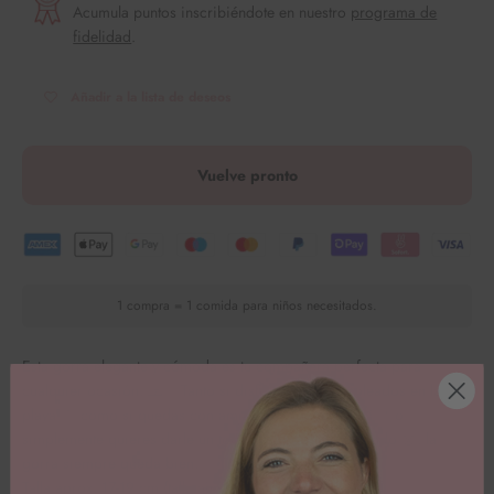
Acumula puntos inscribiéndote en nuestro
programa de
fidelidad
.
Añadir a la lista de deseos
Vuelve pronto
1 compra = 1 comida para niños necesitados.
Esta gorra elegante y cómoda es tu compañera perfecta para
cualquier ocasión.
🧢✨ Tanto si disfrutas de días soleados en la
playa 🌞 como si quedas con amigos 👫,
deportivo 🏃♂️ o
simplemente quieres darle un toque especial a tu atuendo 👗: la
gorra siempre queda bien.
Talla aprox. 17-19 cm (talla ajustable)