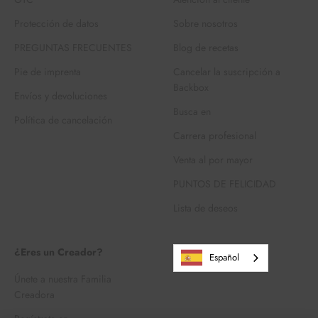
Protección de datos
Sobre nosotros
PREGUNTAS FRECUENTES
Blog de recetas
Pie de imprenta
Cancelar la suscripción a
Backbox
Envíos y devoluciones
Busca en
Política de cancelación
Carrera profesional
Venta al por mayor
PUNTOS DE FELICIDAD
Lista de deseos
¿Eres un Creador?
Español
Únete a nuestra Familia
Creadora