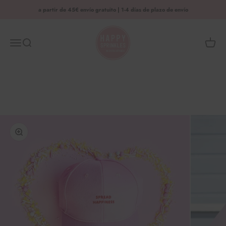
Saltar al contenido
a partir de 45€ envío gratuito | 1-4 días de plazo de envío
HAPPY SPRINKLES | D2C
Menú
Busca en
Cesta 
Ampliar la imagen