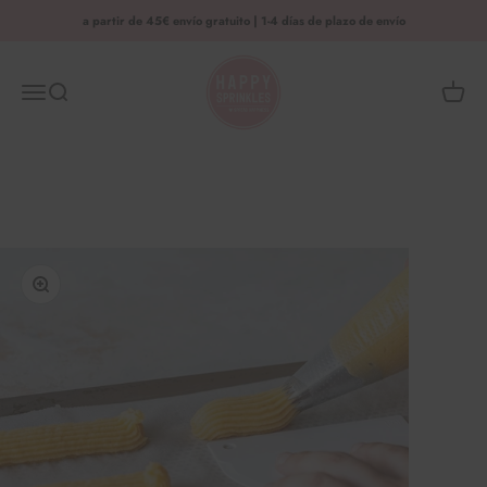
Saltar al contenido
a partir de 45€ envío gratuito | 1-4 días de plazo de envío
HAPPY SPRINKLES | D2C
Menú
Busca en
Cesta 
Ampliar la imagen