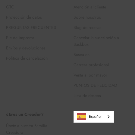
GTC
Atención al cliente
Protección de datos
Sobre nosotros
PREGUNTAS FRECUENTES
Blog de recetas
Pie de imprenta
Cancelar la suscripción a
Backbox
Envíos y devoluciones
Busca en
Política de cancelación
Carrera profesional
Venta al por mayor
PUNTOS DE FELICIDAD
Lista de deseos
¿Eres un Creador?
Español
Únete a nuestra Familia
Creadora