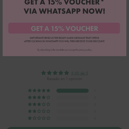
Evaluación completa
Leer más opiniones
5,00 de 5
Basado en 1 opinión
1
0
0
0
0