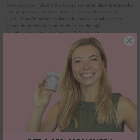
Estos coloridos moldes (48 unidades) son especialmente adecuados
para magdalenas, muffins y brownies. Los moldes caben en
cualquier molde para magdalenas de tamaño normal y
y están
hechos de papel de pergamino de alta calidad.
🎂
Tamaño: aprox. 5 cm de diámetro y 3,2 cm de alto
Valoraciones de los clientes
Anna P.
Genial
Genial... buena calidad 👌👍🏻