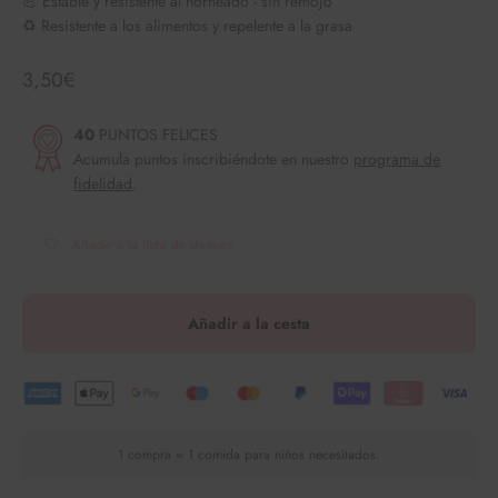
💪 Estable y resistente al horneado - sin remojo
♻️ Resistente a los alimentos y repelente a la grasa
Angebot
3,50€
40
PUNTOS FELICES
Acumula puntos inscribiéndote en nuestro
programa de
fidelidad
.
Añadir a la lista de deseos
Añadir a la cesta
1 compra = 1 comida para niños necesitados.