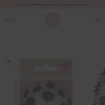
Saltar al contenido
a partir de 45€ envío gratuito | 1-4 días de plazo de envío
HAPPY SPRINKLES | D2C
Menú
Busca en
Cesta 
Ampliar la imagen