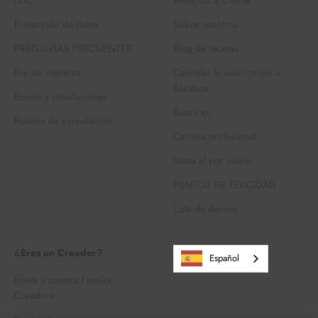
Protección de datos
Sobre nosotros
PREGUNTAS FRECUENTES
Blog de recetas
Pie de imprenta
Cancelar la suscripción a
Backbox
Envíos y devoluciones
Busca en
Política de cancelación
Carrera profesional
Venta al por mayor
PUNTOS DE FELICIDAD
Lista de deseos
¿Eres un Creador?
Español
Únete a nuestra Familia
Creadora