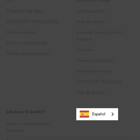
GTC
Atención al cliente
Protección de datos
Sobre nosotros
PREGUNTAS FRECUENTES
Blog de recetas
Pie de imprenta
Cancelar la suscripción a
Backbox
Envíos y devoluciones
Busca en
Política de cancelación
Carrera profesional
Venta al por mayor
PUNTOS DE FELICIDAD
Lista de deseos
¿Eres un Creador?
Español
Únete a nuestra Familia
Creadora