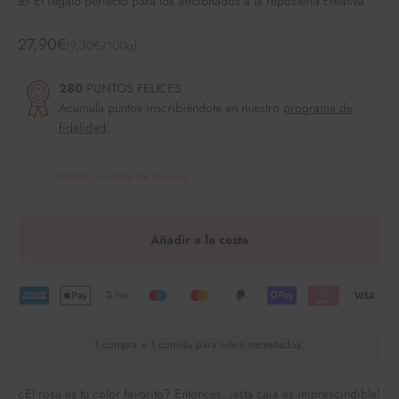
🎁 El regalo perfecto para los aficionados a la repostería creativa
Angebot
27,90€
(9,30€/100g)
280
PUNTOS FELICES
Acumula puntos inscribiéndote en nuestro
programa de
fidelidad
.
Añadir a la lista de deseos
Añadir a la cesta
1 compra = 1 comida para niños necesitados.
¿El rosa es tu color favorito? Entonces, ¡esta caja es imprescindible!