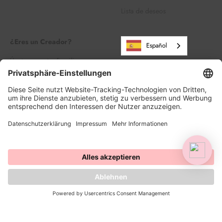
Lista de deseos
¿Eres un Creador?
Español
Únete a nuestra Familia
Creadora
Regístrate en
Iniciar sesión
© 2026, HAPPY SPRINKLES D2C. Desarrollado por Shopify