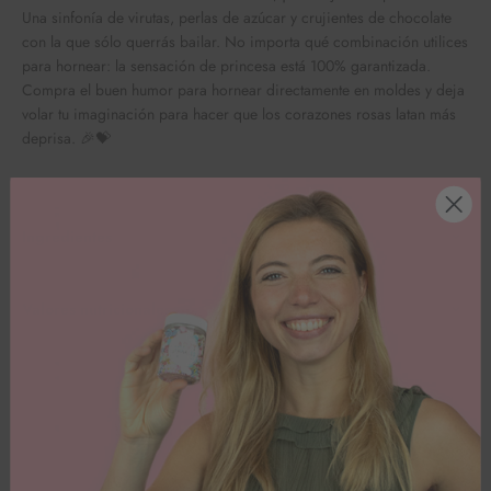
Una sinfonía de virutas, perlas de azúcar y crujientes de chocolate
con la que sólo querrás bailar. No importa qué combinación utilices
para hornear: la sensación de princesa está 100% garantizada.
Compra el buen humor para hornear directamente en moldes y deja
volar tu imaginación para hacer que los corazones rosas latan más
deprisa. 🎉💝
Ingredientes
Valores nutricionales por 100 g
Valoraciones de los clientes