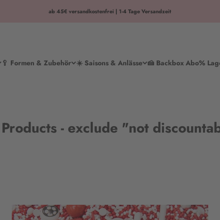
ab 45€ versandkostenfrei | 1-4 Tage Versandzeit
🥄 Formen & Zubehör
☀️ Saisons & Anlässe
🍰 Backbox Abo
% Lag
 Products - exclude "not discounta