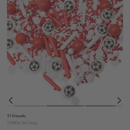
11 friends
Angebot
7,90€
(8,78€/100g)