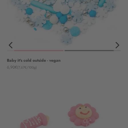
Baby it's cold outside - vegan
Angebot
6,90€
(7,67€/100g)