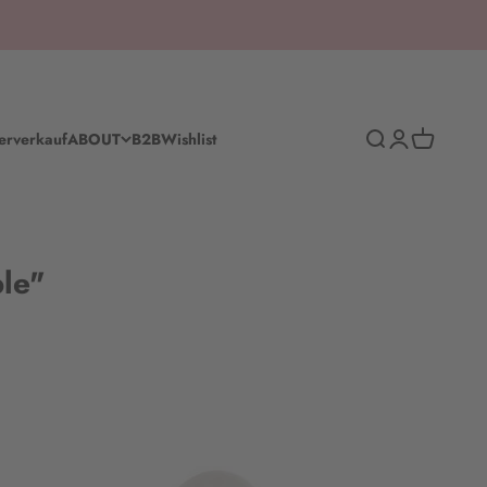
Suche
Anmelden
Warenkorb
erverkauf
ABOUT
B2B
Wishlist
ble"