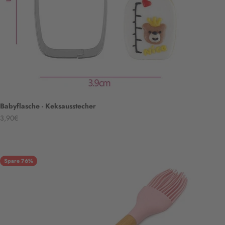
Babyflasche - Keksausstecher
Angebot
3,90€
Spare 76%