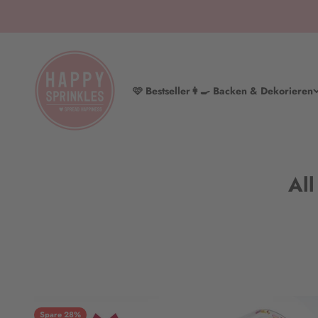
Zum Inhalt springen
HAPPY SPRINKLES | D2C
🩷 Bestseller
👩‍🍳 Backen & Dekorieren
All
Spare 28%