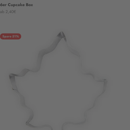
6er Cupcake Box
Angebot
ab 2,40€
Spare 51%