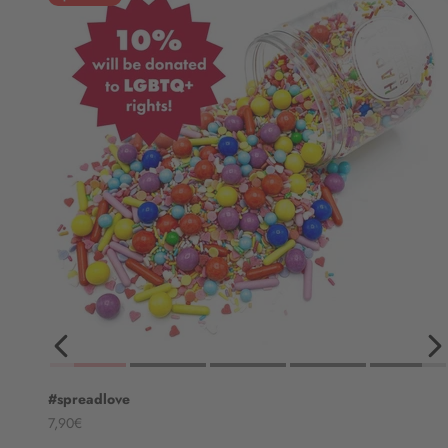
#spreadlove
Angebot
7,90€